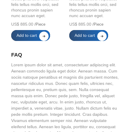
felis tellus mollis orci, sed
felis tellus mollis orci, sed
rhoncus pronin sapien
rhoncus pronin sapien
nunc accuan eget.
nunc accuan eget.
US$ 885.00
US$ 885.00
/Piece
/Piece
Add to cart
Add to cart
FAQ
Lorem ipsum dolor sit amet, consectetuer adipiscing elit.
Aenean commodo ligula eget dolor. Aenean massa. Cum
sociis natoque penatibus et magnis dis parturient montes,
nascetur ridiculus mus. Donec quam felis, ultricies nec,
pellentesque eu, pretium quis, sem. Nulla consequat
massa quis enim. Donec pede justo, fringilla vel, aliquet
nec, vulputate eget, arcu. In enim justo, rhoncus ut,
imperdiet a, venenatis vitae, justo. Nullam dictum felis eu
pede mollis pretium. Integer tincidunt. Cras dapibus.
Vivamus elementum semper nisi. Aenean vulputate
eleifend tellus. Aenean leo ligula, porttitor eu, consequat