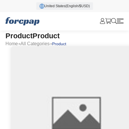
United States(English/$USD)
ProductProduct
Home
All Categories
Product