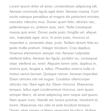
Lorem ipsum dolor sit amet, consectetuer adipiscing elit.
Aenean commodo ligula eget dolor. Aenean massa. Cum
sociis natoque penatibus et magnis dis parturient montes,
nascetur ridiculus mus. Donec quam felis, ultricies nec,
pellentesque eu, pretium quis, sem. Nulla consequat
massa quis enim. Donec pede justo, fringilla vel, aliquet
nec, vulputate eget, arcu. In enim justo, rhoncus ut,
imperdiet a, venenatis vitae, justo. Nullam dictum felis eu
pede mollis pretium. Integer tincidunt. Cras dapibus.
Vivamus elementum semper nisi. Aenean vulputate
eleifend tellus. Aenean leo ligula, porttitor eu, consequat
vitae, eleifend ac, enim. Aliquam lorem ante, dapibus in,
viverra quis, feugiat a, tellus. Phasellus viverra nulla ut
metus varius laoreet. Quisque rutrum. Aenean imperdiet.
Etiam ultricies nisi vel augue. Curabitur ullamcorper
ultricies nisi. Nam eget dui. Etiam rhoncus. Maecenas
tempus, tellus eget condimentum rhoncus, sem quam
semper libero, sit amet adipiscing sem neque sed ipsum.
Nam quam nunc, blandit vel, luctus pulvinar, hendrerit id,
lorem. Maecenas nec odio et ante tincidunt tempus.
Donec vitae sapien ut libero venenatis faucibus. Nullam