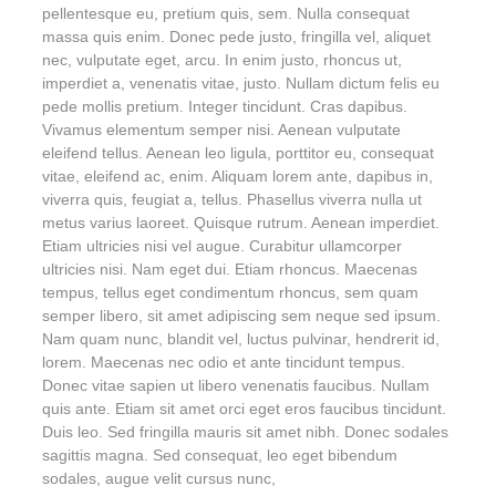
pellentesque eu, pretium quis, sem. Nulla consequat
massa quis enim. Donec pede justo, fringilla vel, aliquet
nec, vulputate eget, arcu. In enim justo, rhoncus ut,
imperdiet a, venenatis vitae, justo. Nullam dictum felis eu
pede mollis pretium. Integer tincidunt. Cras dapibus.
Vivamus elementum semper nisi. Aenean vulputate
eleifend tellus. Aenean leo ligula, porttitor eu, consequat
vitae, eleifend ac, enim. Aliquam lorem ante, dapibus in,
viverra quis, feugiat a, tellus. Phasellus viverra nulla ut
metus varius laoreet. Quisque rutrum. Aenean imperdiet.
Etiam ultricies nisi vel augue. Curabitur ullamcorper
ultricies nisi. Nam eget dui. Etiam rhoncus. Maecenas
tempus, tellus eget condimentum rhoncus, sem quam
semper libero, sit amet adipiscing sem neque sed ipsum.
Nam quam nunc, blandit vel, luctus pulvinar, hendrerit id,
lorem. Maecenas nec odio et ante tincidunt tempus.
Donec vitae sapien ut libero venenatis faucibus. Nullam
quis ante. Etiam sit amet orci eget eros faucibus tincidunt.
Duis leo. Sed fringilla mauris sit amet nibh. Donec sodales
sagittis magna. Sed consequat, leo eget bibendum
sodales, augue velit cursus nunc,