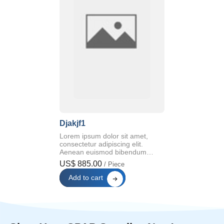
Djakjf1
Djakjf1
Lorem ipsum dolor sit amet,
Lorem ipsum dolor 
consectetur adipiscing elit.
consectetur adipisc
Aenean euismod bibendum…
Aenean euismod 
US$ 885.00
US$ 885.00
/ Piece
/ Pie
Add to cart
Add to cart