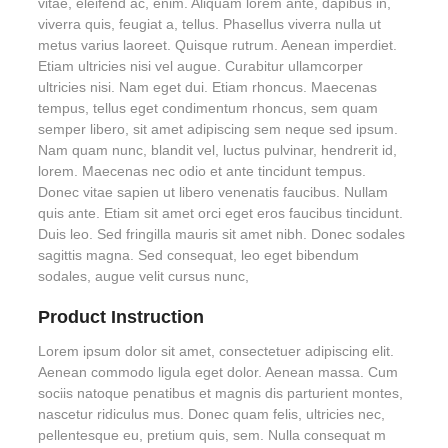
vitae, eleifend ac, enim. Aliquam lorem ante, dapibus in,
viverra quis, feugiat a, tellus. Phasellus viverra nulla ut
metus varius laoreet. Quisque rutrum. Aenean imperdiet.
Etiam ultricies nisi vel augue. Curabitur ullamcorper
ultricies nisi. Nam eget dui. Etiam rhoncus. Maecenas
tempus, tellus eget condimentum rhoncus, sem quam
semper libero, sit amet adipiscing sem neque sed ipsum.
Nam quam nunc, blandit vel, luctus pulvinar, hendrerit id,
lorem. Maecenas nec odio et ante tincidunt tempus.
Donec vitae sapien ut libero venenatis faucibus. Nullam
quis ante. Etiam sit amet orci eget eros faucibus tincidunt.
Duis leo. Sed fringilla mauris sit amet nibh. Donec sodales
sagittis magna. Sed consequat, leo eget bibendum
sodales, augue velit cursus nunc,
Product Instruction
Lorem ipsum dolor sit amet, consectetuer adipiscing elit.
Aenean commodo ligula eget dolor. Aenean massa. Cum
sociis natoque penatibus et magnis dis parturient montes,
nascetur ridiculus mus. Donec quam felis, ultricies nec,
pellentesque eu, pretium quis, sem. Nulla consequat m